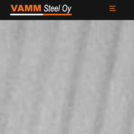
Etusivu
Palvelut
Meistä
Uutiset
Yhteystiedot
FI
EN
SV