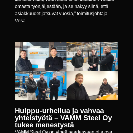
omasta työnjäljestään, ja se näkyy siinä, että
asiakkuudet jatkuvat vuosia,” toimitusjohtaja
Vesa
Huippu-urheilua ja vahvaa
yhteistyötä – VAMM Steel Oy
tukee menestystä
VAMM Steel Oy on ylpeä saadessaan olla osa