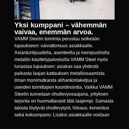
Yksi kumppani – vähemmän
vaivaa, enemmän arvoa.
VAMM Steelin toiminta perustuu selkeään
lupaukseen: vaivattomuus asiakkaalle.
Asiantuntijuudella, asenteella ja monipuolisilla
metallin käsittelypalveluilla VAMM Steel myös
lunastaa lupauksen: asiakas saa yhdestä
paikasta laajan kattauksen metalliosaamista
ilman monimutkaista alihankintaketjua ja
useiden toimittajien koordinointia. Vaikka VAMM
Steelin tunnetaan ohutlevyosaajana, yrityksen
tarjonta on huomattavasti tätä laajempi. Samasta
talosta löytyvät ohutlevytyöt, hitsaus, koneistus
sekä kokoonpano. Lisäksi asiakkaalle voidaan