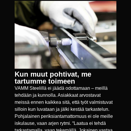
Kun muut pohtivat, me
tartumme toimeen
VAMM Steelillä ei jäädä odottamaan – meillä
tehdään ja kunnolla. Asiakkaat arvostavat
meissä ennen kaikkea sitä, että työt valmistuvat
silloin kun luvataan ja jälki kestää tarkastelun.
Pohjalainen periksiantamattomuus ei ole meille
iskulause, vaan arjen rytmi. “Laatua ei tehdä
tarkastamalla, vaan tekemällä. Jokainen vastaa