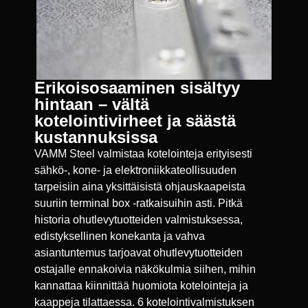
Erikoisosaaminen sisältyy
hintaan – vältä
kotelointivirheet ja säästä
kustannuksissa
VAMM Steel valmistaa kotelointeja erityisesti
sähkö-, kone- ja elektroniikkateollisuuden
tarpeisiin aina yksittäisistä ohjauskaapeista
suuriin terminal box -ratkaisuihin asti. Pitkä
historia ohutlevytuotteiden valmistuksessa,
edistyksellinen konekanta ja vahva
asiantuntemus tarjoavat ohutlevytuotteiden
ostajalle ennakoivia näkökulmia siihen, mihin
kannattaa kiinnittää huomiota kotelointeja ja
kaappeja tilattaessa. 6 kotelointivalmistuksen