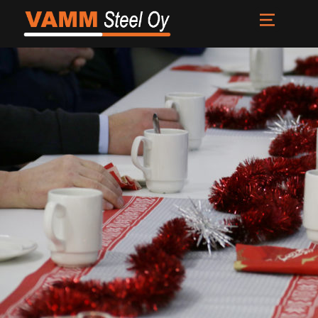
Etusivu
Palvelut
Meistä
Uutiset
Yhteystiedot
FI
EN
SV