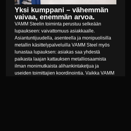
Yksi kumppani – vähemmän
vaivaa, enemmän arvoa.
VAMM Steelin toiminta perustuu selkeään
lupaukseen: vaivattomuus asiakkaalle.
Asiantuntijuudella, asenteella ja monipuolisilla
metallin käsittelypalveluilla VAMM Steel myös
lunastaa lupauksen: asiakas saa yhdestä
paikasta laajan kattauksen metalliosaamista
ilman monimutkaista alihankintaketjua ja
useiden toimittajien koordinointia. Vaikka VAMM
Steelin tunnetaan ohutlevyosaajana, yrityksen
tarjonta on huomattavasti tätä laajempi. Samasta
talosta löytyvät ohutlevytyöt, hitsaus, koneistus
sekä kokoonpano. Lisäksi asiakkaalle voidaan