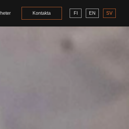
heter
Kontakta
FI
EN
SV