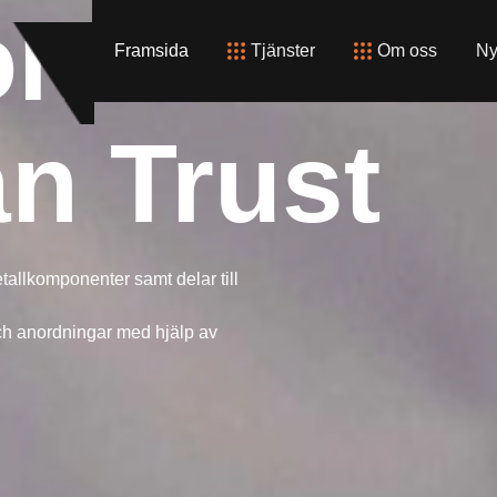
nents
Framsida
Tjänster
Om oss
Ny
n Trust
etallkomponenter samt delar till
ch anordningar med hjälp av