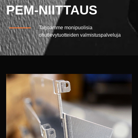
PEM-NIITTAUS
Tarjoamme monipuolisia
ohutlevytuotteiden valmistuspalveluja