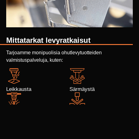
Mittatarkat levyratkaisut
Tarjoamme monipuolisia ohutlevytuotteiden
valmistuspalveluja, kuten:
Leikkausta
Särmäystä
PEM-niittausta
Taivutus­automaattia
Katso video