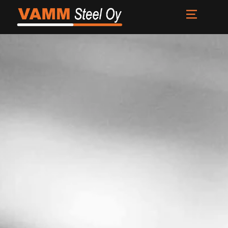
Etusivu
Palvelut
Meistä
Uutiset
Yhteystiedot
FI
EN
SV