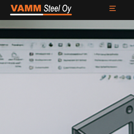
Etusivu
Palvelut
Meistä
Uutiset
Yhteystiedot
FI
EN
SV