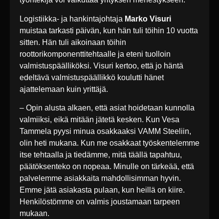
Logistiikka- ja hankintajohtaja
Marko Visuri
muistaa tarkasti päivän, kun hän tuli töihin 10 vuotta
sitten. Hän tuli aikoinaan töihin
roottorikomponenttitehtaalle ja eteni tuolloin
valmistuspäälliköksi. Visuri kertoo, että jo häntä
edeltävä valmistuspäällikkö koulutti hänet
ajattelemaan kuin yrittäjä.
– Opin alusta alkaen, että asiat hoidetaan kunnolla
valmiiksi, eikä mitään jätetä kesken. Kun Vesa
Tammela pyysi minua osakkaaksi VAMM Steeliin,
olin heti mukana. Kun me osakkaat työskentelemme
itse tehtaalla ja tiedämme, mitä täällä tapahtuu,
päätöksenteko on nopeaa. Minulle on tärkeää, että
palvelemme asiakkaita mahdollisimman hyvin.
Emme jätä asiakasta pulaan, kun heillä on kiire.
Henkilöstömme on valmis joustamaan tarpeen
mukaan.