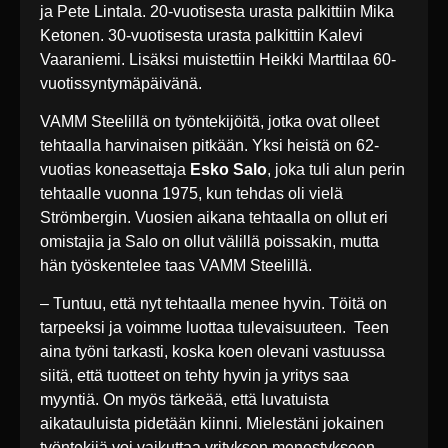
ja Pete Lintala. 20-vuotisesta urasta palkittiin Mika
Ketonen. 30-vuotisesta urasta palkittiin Kalevi
Vaaraniemi. Lisäksi muistettiin Heikki Marttilaa 60-
vuotissyntymäpäivänä.
VAMM Steelillä on työntekijöitä, jotka ovat olleet
tehtaalla harvinaisen pitkään. Yksi heistä on 62-
vuotias koneasettaja
Esko Salo
, joka tuli alun perin
tehtaalle vuonna 1975, kun tehdas oli vielä
Strömbergin. Vuosien aikana tehtaalla on ollut eri
omistajia ja Salo on ollut välillä poissakin, mutta
hän työskentelee taas VAMM Steelillä.
– Tuntuu, että nyt tehtaalla menee hyvin. Töitä on
tarpeeksi ja voimme luottaa tulevaisuuteen. Teen
aina työni tarkasti, koska koen olevani vastuussa
siitä, että tuotteet on tehty hyvin ja yritys saa
myyntiä. On myös tärkeää, että luvatuista
aikatauluista pidetään kiinni. Mielestäni jokainen
työntekijä voi vaikuttaa yrityksen menestykseen.