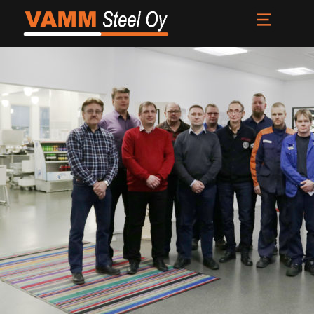
Etusivu
Palvelut
Meistä
Uutiset
Yhteystiedot
FI
EN
SV