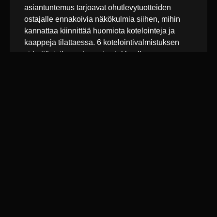
asiantuntemus tarjoavat ohutlevytuotteiden
ostajalle ennakoivia näkökulmia siihen, mihin
kannattaa kiinnittää huomiota kotelointeja ja
kaappeja tilattaessa. 6 kotelointivalmistuksen
virhettä, jotka maksavat asiakkaalle
käyttökohteeseen nähden väärät materiaali- ja
pintakäsittelyvalinnat IP- ja