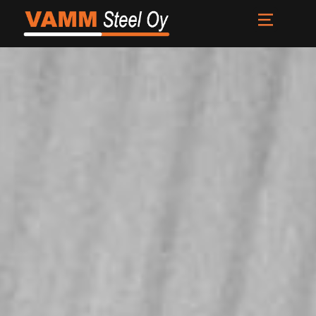
Etusivu
Palvelut
Meistä
Uutiset
Yhteystiedot
FI
EN
SV