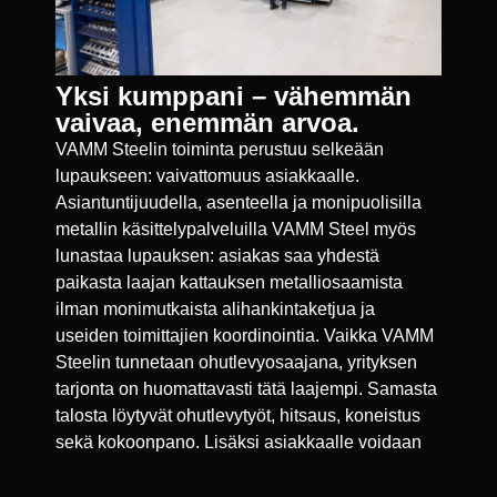
Yksi kumppani – vähemmän
vaivaa, enemmän arvoa.
VAMM Steelin toiminta perustuu selkeään
lupaukseen: vaivattomuus asiakkaalle.
Asiantuntijuudella, asenteella ja monipuolisilla
metallin käsittelypalveluilla VAMM Steel myös
lunastaa lupauksen: asiakas saa yhdestä
paikasta laajan kattauksen metalliosaamista
ilman monimutkaista alihankintaketjua ja
useiden toimittajien koordinointia. Vaikka VAMM
Steelin tunnetaan ohutlevyosaajana, yrityksen
tarjonta on huomattavasti tätä laajempi. Samasta
talosta löytyvät ohutlevytyöt, hitsaus, koneistus
sekä kokoonpano. Lisäksi asiakkaalle voidaan