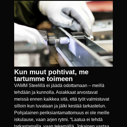
Kun muut pohtivat, me
tartumme toimeen
VAMM Steelillä ei jäädä odottamaan – meillä
tehdään ja kunnolla. Asiakkaat arvostavat
meissä ennen kaikkea sitä, että työt valmistuvat
silloin kun luvataan ja jälki kestää tarkastelun.
Pohjalainen periksiantamattomuus ei ole meille
iskulause, vaan arjen rytmi. “Laatua ei tehdä
tarkastamalla, vaan tekemällä. Jokainen vastaa