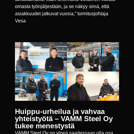
omasta työnjäljestään, ja se näkyy siinä, että
asiakkuudet jatkuvat vuosia,” toimitusjohtaja
Vesa
Huippu-urheilua ja vahvaa
yhteistyötä – VAMM Steel Oy
tukee menestystä
VAMM Steel Oy on ylpeä saadessaan olla osa