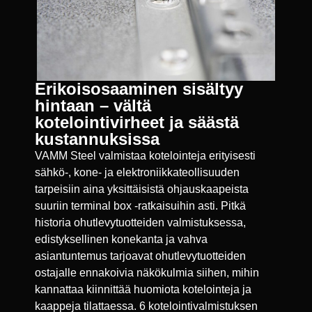
Erikoisosaaminen sisältyy
hintaan – vältä
kotelointivirheet ja säästä
kustannuksissa
VAMM Steel valmistaa kotelointeja erityisesti
sähkö-, kone- ja elektroniikkateollisuuden
tarpeisiin aina yksittäisistä ohjauskaapeista
suuriin terminal box -ratkaisuihin asti. Pitkä
historia ohutlevytuotteiden valmistuksessa,
edistyksellinen konekanta ja vahva
asiantuntemus tarjoavat ohutlevytuotteiden
ostajalle ennakoivia näkökulmia siihen, mihin
kannattaa kiinnittää huomiota kotelointeja ja
kaappeja tilattaessa. 6 kotelointivalmistuksen