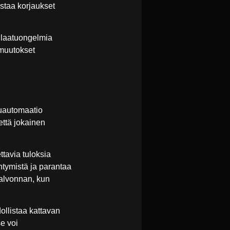
staa korjaukset
 laatuongelmia
 muutokset
luautomaatio
että jokainen
ttavia tuloksia
tymistä ja parantaa
alvonnan, kun
ollistaa kattavan
e voi