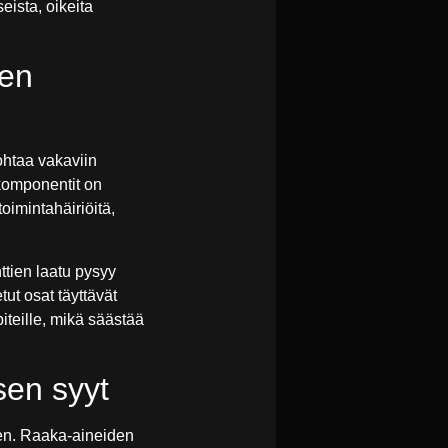
eista, oikeita
ien
ohtaa vakaviin
 komponentit on
oimintahäiriöitä,
tien laatu pysyy
tut osat täyttävät
iteille, mikä säästää
sen syyt
seen. Raaka-aineiden