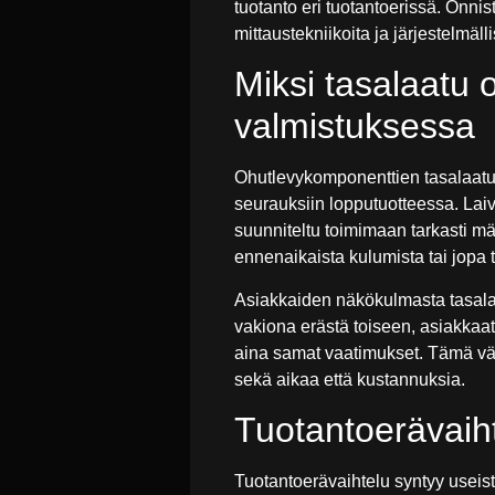
tuotanto eri tuotantoerissä. Onnis
mittaustekniikoita ja järjestelmä
Miksi tasalaatu 
valmistuksessa
Ohutlevykomponenttien tasalaatuin
seurauksiin lopputuotteessa. Lai
suunniteltu toimimaan tarkasti mää
ennenaikaista kulumista tai jopa t
Asiakkaiden näkökulmasta tasalaa
vakiona erästä toiseen, asiakkaat 
aina samat vaatimukset. Tämä vähe
sekä aikaa että kustannuksia.
Tuotantoerävaiht
Tuotantoerävaihtelu syntyy useist