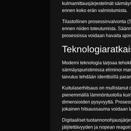
kulmamittausjärjestelmät särmäys
ennen koko erän valmistumista.
Tilastollinen prosessinvalvonta 
ennen niiden toteutumista. Säänn
prosessissa voidaan havaita ajoi
Teknologiaratkai
Moderni teknologia tarjoaa tehok
särmäyspuristimissa eliminoi man
taivutus tehdään identtisillä param
Kuitulaserhitsaus on mullistanut 
pienemmällä lämmöntuotolla kuin 
dimensioiden pysyvyyttä. Proses
jokainen hitsaussauma voidaan ta
Digitaaliset tuotannonohjausjärj
jäljitettävyyden ja nopean reago