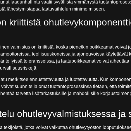
tunut laadunhallinta vaatii syvällistä ymmärrystä tuotantoprosess
llistä lähestymistapaa laatuvaihtelun minimoimiseen.
on kriittistä ohutlevykomponentt
en valmistus on kriittistä, koska pienetkin poikkeamat voivat j
vamoottoreissa, teollisuuskoneissa ja ajoneuvoissa käytettävät
ritellyissä toleransseissa, ja laatupoikkeamat voivat aiheuttaa t
urvallisuusriskejä.
tu merkitsee ennustettavuutta ja luotettavuutta. Kun komponent
voivat suunnitella omat tuotantoprosessinsa tietäen, että toimite
ntää tarvetta lisätarkastuksille ja mahdollisille korjaustoimenp
elu ohutlevyvalmistuksessa ja 
a tekijöistä, jotka voivat vaikuttaa ohutlevytyöstön lopputulok