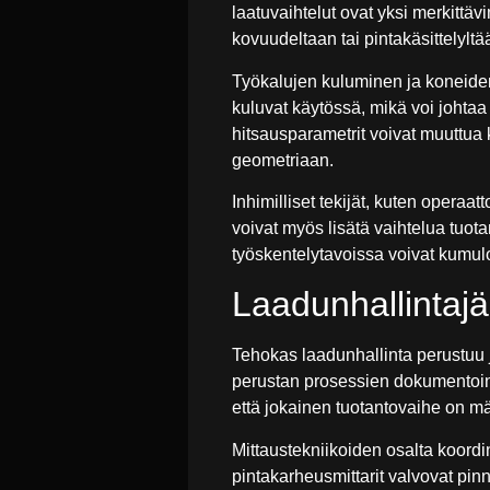
laatuvaihtelut ovat yksi merkittäv
kovuudeltaan tai pintakäsittelylt
Työkalujen kuluminen ja koneiden
kuluvat käytössä, mikä voi johta
hitsausparametrit voivat muuttua
geometriaan.
Inhimilliset tekijät, kuten operaa
voivat myös lisätä vaihtelua tuotan
työskentelytavoissa voivat kumuloi
Laadunhallintajä
Tehokas laadunhallinta perustuu 
perustan prosessien dokumentoinn
että jokainen tuotantovaihe on määr
Mittaustekniikoiden osalta koordi
pintakarheusmittarit valvovat pin