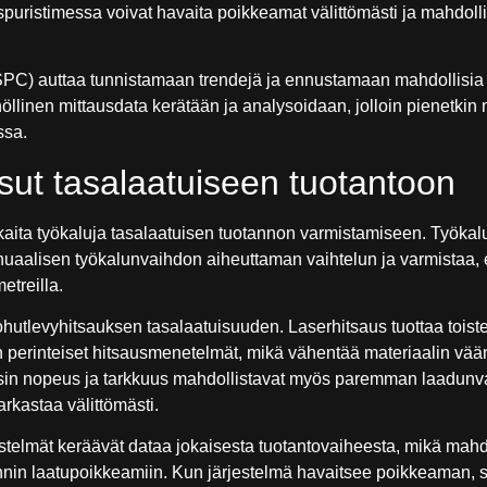
puristimessa voivat havaita poikkeamat välittömästi ja mahdolli
(SPC) auttaa tunnistamaan trendejä ja ennustamaan mahdollisia
öllinen mittausdata kerätään ja analysoidaan, jolloin pienetkin
ssa.
sut tasalaatuiseen tuotantoon
kaita työkaluja tasalaatuisen tuotannon varmistamiseen. Työka
uaalisen työkalunvaihdon aiheuttaman vaihtelun ja varmistaa, 
etreilla.
ohutlevyhitsauksen tasalaatuisuuden. Laserhitsaus tuottaa toiste
perinteiset hitsausmenetelmät, mikä vähentää materiaalin vään
sin nopeus ja tarkkuus mahdollistavat myös paremman laadunv
rkastaa välittömästi.
estelmät keräävät dataa jokaisesta tuotantovaiheesta, mikä mahd
innin laatupoikkeamiin. Kun järjestelmä havaitsee poikkeaman, s