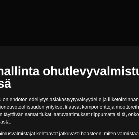
allinta ohutlevyvalmist
sä
 on ehdoton edellytys asiakastyytyväisyydelle ja liiketoiminnan
joneuvoteollisuuden yritykset tilaavat komponentteja moottoreihin
n täyttävän samat tiukat laatuvaatimukset riippumatta siitä, onk
ästä.
pimusvalmistajat kohtaavat jatkuvasti haasteen: miten varmistaa