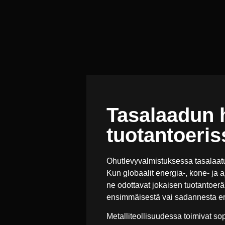
Tasalaadun h
tuotantoeris
Ohutlevyvalmistuksessa tasalaatu
Kun globaalit energia-, kone- ja a
ne odottavat jokaisen tuotantoerä
ensimmäisestä vai sadannesta er
Metalliteollisuudessa toimivat so