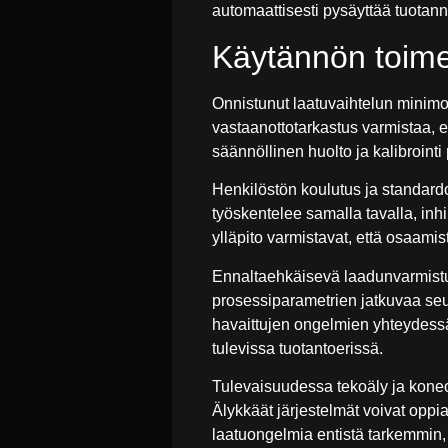
automaattisesti pysäyttää tuotann
Käytännön toime
Onnistunut laatuvaihtelun minimo
vastaanottotarkastus varmistaa, e
säännöllinen huolto ja kalibroint
Henkilöstön koulutus ja standardo
työskentelee samalla tavalla, inh
ylläpito varmistavat, että osaam
Ennaltaehkäisevä laadunvarmistu
prosessiparametrien jatkuvaa seur
havaittujen ongelmien yhteydessä
tulevissa tuotantoerissä.
Tulevaisuudessa tekoäly ja kone
Älykkäät järjestelmät voivat opp
laatuongelmia entistä tarkemmin, 