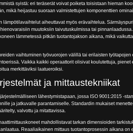
immistä syistä: eri teräserät voivat poiketa toisistaan hieman k
ään, mikä heijastuu suoraan valmistettujen komponenttien ominai
 lämpötilavaihtelut aiheuttavat myös erävaihtelua. Särmäyspuri
a hienovaraisiin muutoksiin taivutuskulmissa tai pinnanlaaduss
 koneen lämmetessä pitkän tuotantojakson aikana, mikä vaikuttaa
ttoreiden vaihtuminen työvuorojen välillä tai erilaisten työtapoj
toerissä. Vaikka kaikki operaattorit olisivat koulutettuja, pienet 
tua merkittäviksi laatueroiksi.
rjestelmät ja mittaustekniikat
järjestelmälliseen lähestymistapaan, jossa ISO 9001:2015 -stan
ille ja jatkuvalle parantamiselle. Standardin mukaiset menettel
itelty, valvottu ja mitattavissa.
naattimittauskoneet mahdollistavat tarkan dimensioiden tarkistu
nanlaatua. Reaaliaikainen mittaus tuotantoprosessin aikana on e