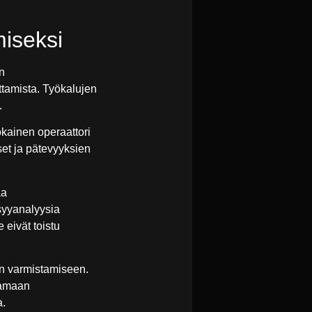
miseksi
n
ttamista. Työkalujen
.
okainen operaattori
set ja pätevyyksien
aa
isyyanalyysia
eivät toistu
on varmistamiseen.
tamaan
a.