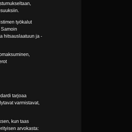
oostumukseltaan,
suuksiin.
stimen työkalut
a. Samoin
 hitsauslaatuun ja -
en omaksuminen,
erot
dardi tarjoaa
ytavat varmistavat,
ksen, kun taas
rityisen arvokasta: