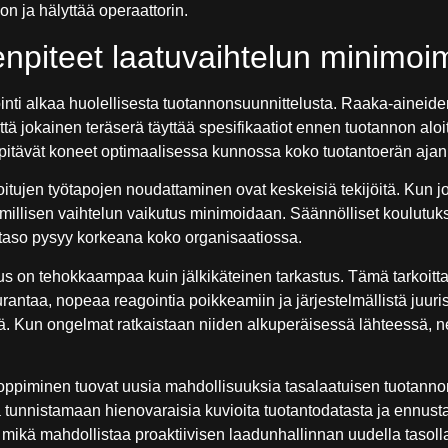
on ja hälyttää operaattorin.
npiteet laatuvaihtelun minimoi
inti alkaa huolellisesta tuotannonsuunnittelusta. Raaka-aineide
ttä jokainen teräserä täyttää spesifikaatiot ennen tuotannon aloi
i pitävät koneet optimaalisessa kunnossa koko tuotantoerän ajan
itujen työtapojen noudattaminen ovat keskeisiä tekijöitä. Kun j
imillisen vaihtelun vaikutus minimoidaan. Säännölliset koulutuk
istaso pysyy korkeana koko organisaatiossa.
s on tehokkaampaa kuin jälkikäteinen tarkastus. Tämä tarkoitt
antaa, nopeaa reagointia poikkeamiin ja järjestelmällistä juur
. Kun ongelmat ratkaistaan niiden alkuperäisessä lähteessä, ne 
oppiminen tuovat uusia mahdollisuuksia tasalaatuisen tuotann
ia tunnistamaan hienovaraisia kuvioita tuotantodatasta ja ennus
mikä mahdollistaa proaktiivisen laadunhallinnan uudella tasoll