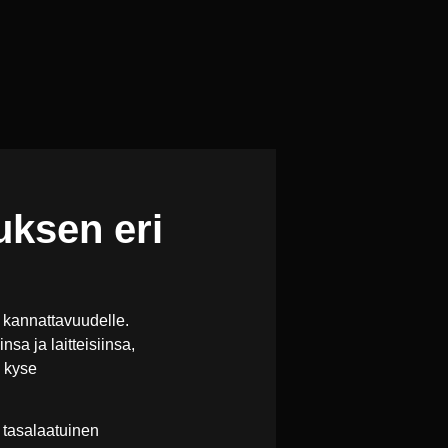
uksen eri
 kannattavuudelle.
sa ja laitteisiinsa,
o kyse
 tasalaatuinen