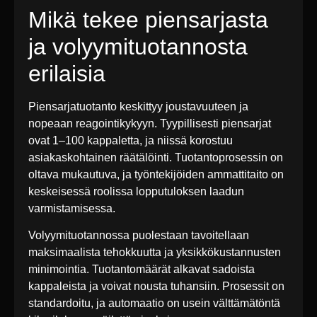
Mikä tekee piensarjasta
ja volyymituotannosta
erilaisia
Piensarjatuotanto keskittyy joustavuuteen ja
nopeaan reagointikykyyn. Tyypillisesti piensarjat
ovat 1–100 kappaletta, ja niissä korostuu
asiakaskohtainen räätälöinti. Tuotantoprosessin on
oltava mukautuva, ja työntekijöiden ammattitaito on
keskeisessä roolissa lopputuloksen laadun
varmistamisessa.
Volyymituotannossa puolestaan tavoitellaan
maksimaalista tehokkuutta ja yksikkökustannusten
minimointia. Tuotantomäärät alkavat sadoista
kappaleista ja voivat nousta tuhansiin. Prosessit on
standardoitu, ja automaatio on usein välttämätöntä