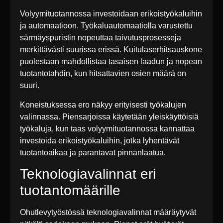
Volyymituotannossa investoidaan erikoistyökaluihin
ja automaatioon. Työkaluautomaatiolla varustettu
särmäyspuristin nopeuttaa taivutusprosesseja
merkittävästi suurissa erissä. Kuitulaserhitsauskone
puolestaan mahdollistaa tasaisen laadun ja nopean
tuotantotahdin, kun hitsattavien osien määrä on
suuri.
Koneistuksessa ero näkyy erityisesti työkalujen
valinnassa. Piensarjoissa käytetään yleiskäyttöisiä
työkaluja, kun taas volyymituotannossa kannattaa
investoida erikoistyökaluihin, jotka lyhentävät
tuotantoaikaa ja parantavat pinnanlaatua.
Teknologiavalinnat eri
tuotantomäärille
Ohutlevytyöstössä teknologiavalinnat määräytyvät