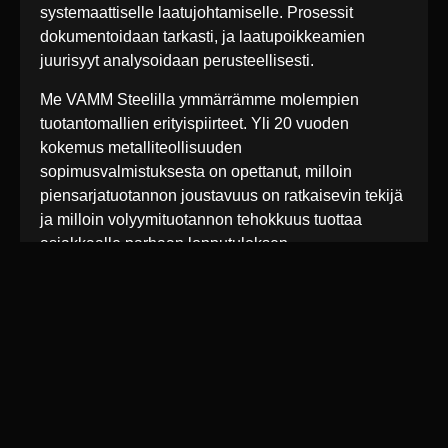
systemaattiselle laatujohtamiselle. Prosessit
dokumentoidaan tarkasti, ja laatupoikkeamien
juurisyyt analysoidaan perusteellisesti.
Me VAMM Steelilla ymmärrämme molempien
tuotantomallien erityispiirteet. Yli 20 vuoden
kokemus metalliteollisuuden
sopimusvalmistuksesta on opettanut, milloin
piensarjatuotannon joustavuus on ratkaisevin tekijä
ja milloin volyymituotannon tehokkuus tuottaa
asiakkaalle parhaan lopputuloksen.
Tulevaisuudessa digitalisaatio ja älykkäät
tuotantojärjestelmät tuovat uusia mahdollisuuksia
molempiin tuotantomalleihin. Piensarjojen ja
volyymituotannon raja saattaa hämärtyä, kun
teknologia mahdollistaa entistä joustavamman
massaräätälöinnin kustannustehokkaasti.