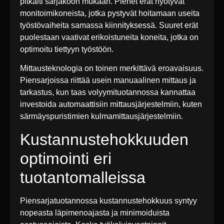
pitkälti sarjakoon mukaan. Pienet erät hyötyvät
monitoimikoneista, jotka pystyvät hoitamaan useita
työstövaiheita samassa kiinnityksessä. Suuret erät
puolestaan vaativat erikoistuneita koneita, jotka on
optimoitu tiettyyn työstöön.
Mittausteknologia on toinen merkittävä eroavaisuus.
Piensarjoissa riittää usein manuaalinen mittaus ja
tarkastus, kun taas volyymituotannossa kannattaa
investoida automaattisiin mittausjärjestelmiin, kuten
särmäyspuristimien kulmamittausjärjestelmiin.
Kustannustehokkuuden
optimointi eri
tuotantomalleissa
Piensarjatuotannossa kustannustehokkuus syntyy
nopeasta läpimenoajasta ja minimoiduista