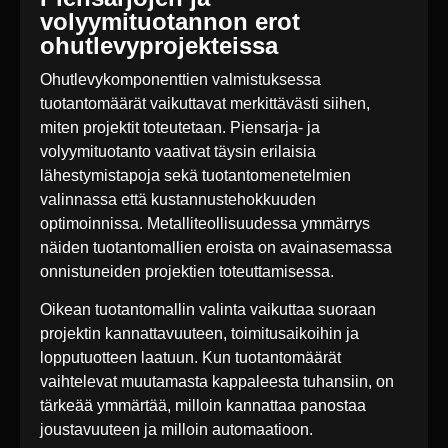
volyymituotannon erot
ohutlevyprojekteissa
Ohutlevykomponenttien valmistuksessa
tuotantomäärät vaikuttavat merkittävästi siihen,
miten projektit toteutetaan. Piensarja- ja
volyymituotanto vaativat täysin erilaisia
lähestymistapoja sekä tuotantomenetelmien
valinnassa että kustannustehokkuuden
optimoinnissa. Metalliteollisuudessa ymmärrys
näiden tuotantomallien eroista on avainasemassa
onnistuneiden projektien toteuttamisessa.
Oikean tuotantomallin valinta vaikuttaa suoraan
projektin kannattavuuteen, toimitusaikoihin ja
lopputuotteen laatuun. Kun tuotantomäärät
vaihtelevat muutamasta kappaleesta tuhansiin, on
tärkeää ymmärtää, milloin kannattaa panostaa
joustavuuteen ja milloin automaatioon.