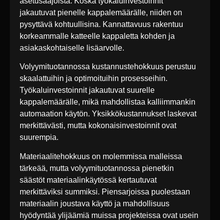
asetusaajoista. Koska työkaluinvestoinnit
jakautuvat pienelle kappalemäärälle, niiden on
pysyttävä kohtuullisina. Kannattavuus rakentuu
korkeammalle katteelle kappaletta kohden ja
asiakaskohtaiselle lisäarvolle.
Volyymituotannossa kustannustehokkuus perustuu
skaalattuihin ja optimoituihin prosesseihin.
Työkaluinvestoinnit jakautuvat suurelle
kappalemäärälle, mikä mahdollistaa kalliimmankin
automaation käytön. Yksikkökustannukset laskevat
merkittävästi, mutta kokonaisinvestoinnit ovat
suurempia.
Materiaalitehokkuus on molemmissa malleissa
tärkeää, mutta volyymituotannossa pienetkin
säästöt materiaalinkäytössä kertautuvat
merkittäviksi summiksi. Piensarjoissa puolestaan
materiaalin joustava käyttö ja mahdollisuus
hyödyntää ylijäämiä muissa projekteissa ovat usein