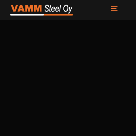
Etusivu
Palvelut
Meistä
Uutiset
Yhteystiedot
FI
EN
SV