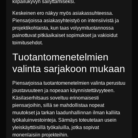
kilpailukyvyn säilyttämiseksi.
Keskeinen ero näkyy myös asiakassuhteessa.
Piensarjoissa asiakasyhteistyö on intensiivistä ja
projektikohtaista, kun taas volyymituotannossa
painottuvat pitkäaikaiset sopimukset ja vakioidut
toimitusehdot.
Tuotantomenetelmien
valinta sarjakoon mukaan
Piensarjoissa tuotantomenetelmien valinta perustuu
joustavuuteen ja nopeaan käynnistettävyyteen.
Käsilaserhitsaus soveltuu erinomaisesti
piensarjoihin, sillä se mahdollistaa nopeat
muutokset ja tarkan laadunhallinnan ilman kalliita
työkaluinvestointeja. Särmäys toteutetaan usein
yleiskäyttöisillä työkaluilla, jotka sopivat
monenlaisiin projekteihin.