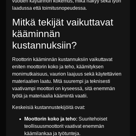
vuoden käytännön kokemus, mikä näkyy sekä työn
laadussa että toimitusnopeudessa.
Mitkä tekijät vaikuttavat
kääminnän
kustannuksiin?
Roottorin kääminnän kustannuksiin vaikuttavat
eniten moottorin koko ja teho, käämityksen
monimutkaisuus, vaurion laajuus sekä käytettävien
materiaalien laatu. Mitä suurempi ja teknisesti
vaativampi moottori on kyseessä, sitä enemmän
työtä ja materiaalia käämintä vaatii.
Keskeisiä kustannustekijöitä ovat:
Moottorin koko ja teho:
Suuritehoiset
teollisuusmoottorit vaativat enemmän
käämilankaa ja työtunteja.