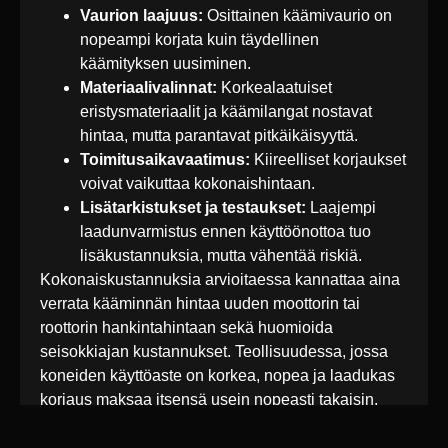
Vaurion laajuus:
Osittainen käämivaurio on
nopeampi korjata kuin täydellinen
käämityksen uusiminen.
Materiaalivalinnat:
Korkealaatuiset
eristysmateriaalit ja käämilangat nostavat
hintaa, mutta parantavat pitkäikäisyyttä.
Toimitusaikavaatimus:
Kiireelliset korjaukset
voivat vaikuttaa kokonaishintaan.
Lisätarkistukset ja testaukset:
Laajempi
laadunvarmistus ennen käyttöönottoa tuo
lisäkustannuksia, mutta vähentää riskiä.
Kokonaiskustannuksia arvioitaessa kannattaa aina
verrata kääminnän hintaa uuden moottorin tai
roottorin hankintahintaan sekä huomioida
seisokkiajan kustannukset. Teollisuudessa, jossa
koneiden käyttöaste on korkea, nopea ja laadukas
korjaus maksaa itsensä usein nopeasti takaisin.
Tarvitsetko apua roottorin kääminnässä tai