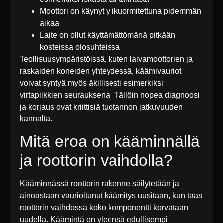
Moottori on käynyt ylikuormitettuna pidemmän
aikaa
Laite on ollut käyttämättömänä pitkään
kosteissa olosuhteissa
Teollisuusympäristöissä, kuten laivamoottorien ja
raskaiden koneiden yhteydessä, käämivauriot
voivat syntyä myös äkillisesti esimerkiksi
virtapiikkien seurauksena. Tällöin nopea diagnoosi
ja korjaus ovat kriittisiä tuotannon jatkuvuuden
kannalta.
Mitä eroa on kääminnällä
ja roottorin vaihdolla?
Kääminnässä roottorin rakenne säilytetään ja
ainoastaan vaurioitunut käämitys uusitaan, kun taas
roottorin vaihdossa koko komponentti korvataan
uudella. Käämintä on yleensä edullisempi