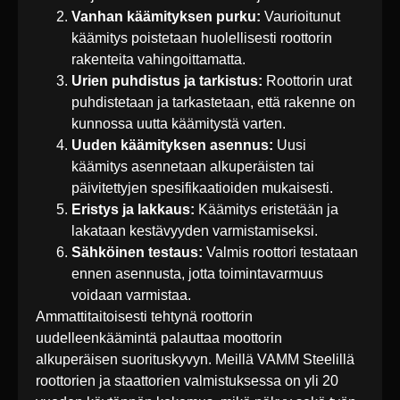
Vanhan käämityksen purku:
Vaurioitunut
käämitys poistetaan huolellisesti roottorin
rakenteita vahingoittamatta.
Urien puhdistus ja tarkistus:
Roottorin urat
puhdistetaan ja tarkastetaan, että rakenne on
kunnossa uutta käämitystä varten.
Uuden käämityksen asennus:
Uusi
käämitys asennetaan alkuperäisten tai
päivitettyjen spesifikaatioiden mukaisesti.
Eristys ja lakkaus:
Käämitys eristetään ja
lakataan kestävyyden varmistamiseksi.
Sähköinen testaus:
Valmis roottori testataan
ennen asennusta, jotta toimintavarmuus
voidaan varmistaa.
Ammattitaitoisesti tehtynä roottorin
uudelleenkäämintä palauttaa moottorin
alkuperäisen suorituskyvyn. Meillä VAMM Steelillä
roottorien ja staattorien valmistuksessa on yli 20