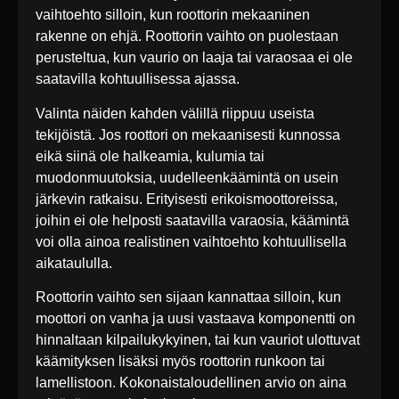
vaihtoehto silloin, kun roottorin mekaaninen
rakenne on ehjä. Roottorin vaihto on puolestaan
perusteltua, kun vaurio on laaja tai varaosaa ei ole
saatavilla kohtuullisessa ajassa.
Valinta näiden kahden välillä riippuu useista
tekijöistä. Jos roottori on mekaanisesti kunnossa
eikä siinä ole halkeamia, kulumia tai
muodonmuutoksia, uudelleenkäämintä on usein
järkevin ratkaisu. Erityisesti erikoismoottoreissa,
joihin ei ole helposti saatavilla varaosia, käämintä
voi olla ainoa realistinen vaihtoehto kohtuullisella
aikataululla.
Roottorin vaihto sen sijaan kannattaa silloin, kun
moottori on vanha ja uusi vastaava komponentti on
hinnaltaan kilpailukykyinen, tai kun vauriot ulottuvat
käämityksen lisäksi myös roottorin runkoon tai
lamellistoon. Kokonaistaloudellinen arvio on aina