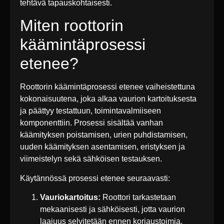
tehtävä tapauskohtaisesti.
Miten roottorin
käämintäprosessi
etenee?
Roottorin käämintäprosessi etenee vaiheistettuna
kokonaisuutena, joka alkaa vaurion kartoituksesta
ja päättyy testattuun, toimintavalmiiseen
komponenttiin. Prosessi sisältää vanhan
käämityksen poistamisen, urien puhdistamisen,
uuden käämityksen asentamisen, eristyksen ja
viimeistelyn sekä sähköisen testauksen.
Käytännössä prosessi etenee seuraavasti:
Vauriokartoitus:
Roottori tarkastetaan
mekaanisesti ja sähköisesti, jotta vaurion
laajuus selvitetään ennen korjaustoimia.