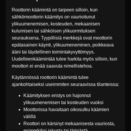
Roottorin käämintä on tarpeen silloin, kun
sähkömoottorin käämitys on vaurioitunut
ylikuumenemisen, kosteuden, mekaanisen
kulumisen tai sähköisen ylikuormituksen
seurauksena. Tyypillisiä merkkejä ovat moottorin
epätasainen käynti, ylikuumeneminen, poikkeava
ääni tai täydellinen toimintakyvyttömyys.
Uudelleenkäämintää tulee harkita myös silloin, kun
moottori ei enää saavuta nimellistehoa.
Käytännössä roottorin käämintä tulee
ajankohtaiseksi useimmiten seuraavissa tilanteissa:
Käämityksen eristys on hajonnut
ylikuumenemisen tai kosteuden vuoksi
Moottorissa havaitaan oikosulku käämien
välillä
Roottori on kärsinyt mekaanisesta vauriosta,
esimerkiksi iskusta tai tärinästä