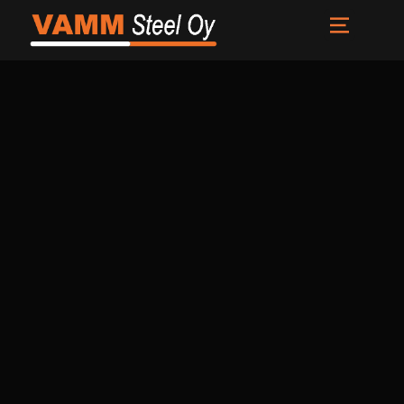
Etusivu
Palvelut
Meistä
Uutiset
Yhteystiedot
FI
EN
SV