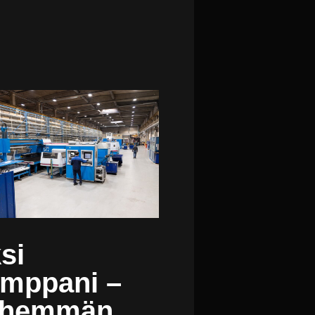
si
mppani –
ähemmän