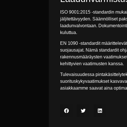
ISO 9001:2015 -standardin mukais
jäljitettävyyden. Säännölliset pa
laadunvalvontaan. Dokumentointi o
kuluttua.
EN 1090 -standardit määrittelevät
suojausajat. Nämä standardit ohjaa
rakennusmääräysten vaatimukset. S
kehittyvien vaatimusten kanssa.
Tulevaisuudessa pintakäsittelyte
suorituskykyvaatimukset kasvavat
asiakkaamme saavat aina optimaal