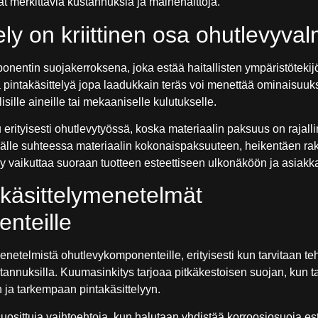
vat merkittäviä kustannuksia ja mainehaittoja.
ely on kriittinen osa ohutlevyval
ponentin suojakerroksena, joka estää haitallisten ympäristöteki
a pintakäsittelyä jopa laadukkain teräs voi menettää ominaisuuk
isille aineille tai mekaaniselle kulutukselle.
uu erityisesti ohutlevytyössä, koska materiaalin paksuus on rajall
lle suhteessa materiaalin kokonaispaksuuteen, heikentäen rak
tely vaikuttaa suoraan tuotteen esteettiseen ulkonäköön ja asia
akäsittelymenetelmät
nteille
enetelmistä ohutlevykomponenteille, erityisesti kun tarvitaan t
stannuksilla. Kuumasinkitys tarjoaa pitkäkestoisen suojan, kun t
 ja tarkempaan pintakäsittelyyn.
osittuja vaihtoehtoja, kun halutaan yhdistää korroosiosuoja est