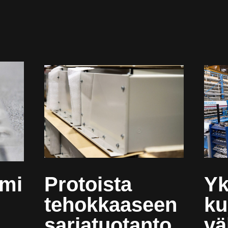
ami
Protoista
Yk
tehokkaaseen
ku
sarjatuotanto
v