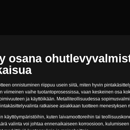
ly osana ohutlevyvalmi
kaisua
een onnistuminen riippuu usein siitä, miten hyvin pintakäsittely
 vain viimeinen vaihe tuotantoprosessissa, vaan keskeinen osa ko
toimivuuteen ja käyttöikään. Metalliteollisuudessa sopimusvalmi
a pintakäsittelyvalinta ratkaisee asiakkaan tuotteen menestyksen 
 käyttöympäristöihin, kuten laivamoottoreihin tai teollisuuskonei
ärä valinta voi johtaa ennenaikaiseen korroosioon, kulumiseen t