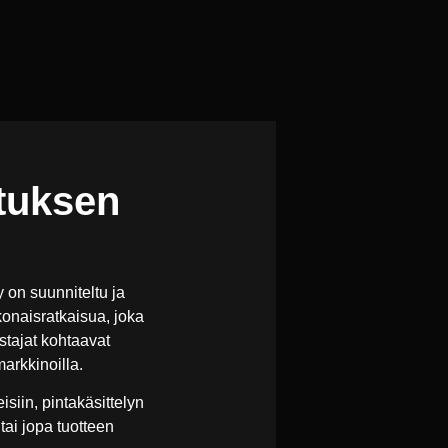
stuksen
 on suunniteltu ja
konaisratkaisua, joka
stajat kohtaavat
markkinoilla.
siin, pintakäsittelyn
ai jopa tuotteen