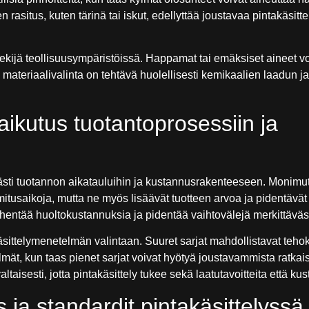
 rasitus, kuten tärinä tai iskut, edellyttää joustavaa pintakäsitte
tekijä teollisuusympäristöissä. Happamat tai emäksiset aineet v
ten materiaalivalinta on tehtävä huolellisesti kemikaalien laadun j
vaikutus tuotantoprosessiin ja
västi tuotannon aikatauluihin ja kustannusrakenteeseen. Monimu
imitusaikoja, mutta ne myös lisäävät tuotteen arvoa ja pidentävät
vähentää huoltokustannuksia ja pidentää vaihtovälejä merkittäväst
äsittelymenetelmän valintaan. Suuret sarjat mahdollistavat teh
t, kun taas pienet sarjat voivat hyötyä joustavammista ratkai
taisesti, jotta pintakäsittely tukee sekä laatutavoitteita että k
ja standardit pintakäsittelyssä