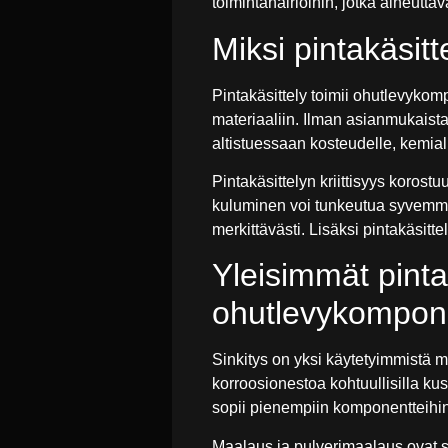
toimintahäiriöihin, jotka aiheutta
Miksi pintakäsitt
Pintakäsittely toimii ohutlevykom
materiaaliin. Ilman asianmukaist
altistuessaan kosteudelle, kemiall
Pintakäsittelyn kriittisyys korost
kuluminen voi tunkeutua syvemmä
merkittävästi. Lisäksi pintakäsit
Yleisimmät pint
ohutlevykompone
Sinkitys on yksi käytetyimmistä m
korroosionestoa kohtuullisilla ku
sopii pienempiin komponentteihin
Maalaus ja pulverimaalaus ovat su