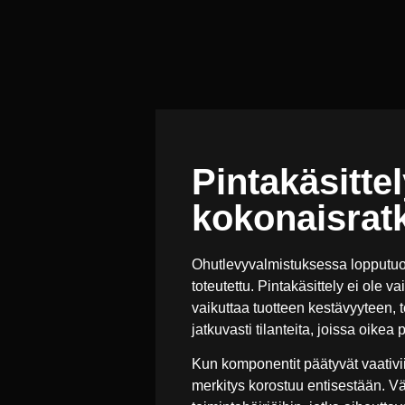
Pintakäsitte
kokonaisrat
Ohutlevyvalmistuksessa lopputuott
toteutettu. Pintakäsittely ei ole
vaikuttaa tuotteen kestävyyteen, 
jatkuvasti tilanteita, joissa oike
Kun komponentit päätyvät vaativiin
merkitys korostuu entisestään. Vä