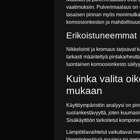
vaatimuksiin. Pulverimaalaus on e
tasaisen pinnan myös monimutkais
korroosionkeston ja mahdollisuuden
Erikoistuneemmat p
Nikkelointi ja kromaus tarjoavat 
tarkasti määriteltyä pintakarheutta
luontainen korroosionkesto säily
Kuinka valita oi
mukaan
Käyttöympäristön analyysi on pint
suolankestävyyttä, joten kuumasin
Sisäkäyttöön tarkoitetut komponent
Lämpötilavaihtelut vaikuttavat mer
lämmönkestäviä maaleja tai metall