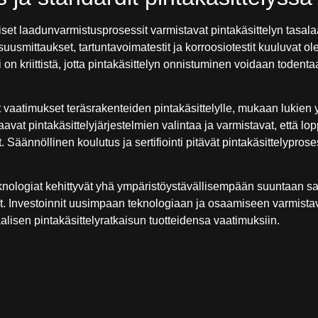
et laadunvarmistusprosessit varmistavat pintakäsittelyn tasala
ksuusmittaukset, tartuntavoimatestit ja korroosiotestit kuuluvat 
n kriittistä, jotta pintakäsittelyn onnistuminen voidaan toden
 vaatimukset teräsrakenteiden pintakäsittelylle, mukaan lukien 
vat pintakäsittelyjärjestelmien valintaa ja varmistavat, että lop
äännöllinen koulutus ja sertifiointi pitävät pintakäsittelyproses
knologiat kehittyvät yhä ympäristöystävällisempään suuntaan s
. Investoinnit uusimpaan teknologiaan ja osaamiseen varmistav
isen pintakäsittelyratkaisun tuotteidensa vaatimuksiin.