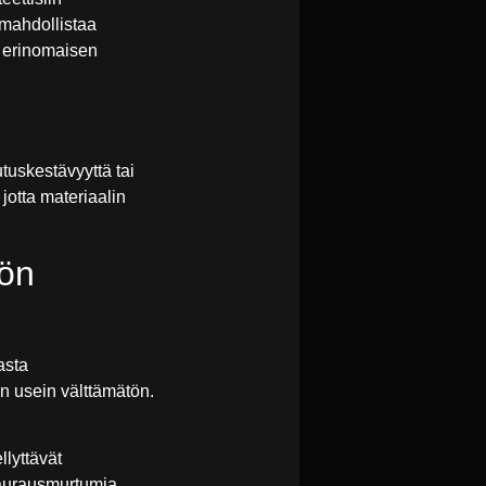
 mahdollistaa
n erinomaisen
tuskestävyyttä tai
 jotta materiaalin
tön
asta
on usein välttämätön.
llyttävät
 haurausmurtumia