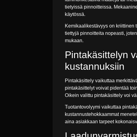
tietyissä pinnoitteissa. Mekaaninen
käytössä.
Kemikaalikestävyys on kriittinen 
tiettyjä pinnoitteita nopeasti, jo
mukaan.
Pintakäsittelyn 
kustannuksiin
Pintakäsittely vaikuttaa merkittä
pintakäsittelyt voivat pidentää to
Oikein valittu pintakäsittely voi 
Tuotantovolyymi vaikuttaa pintak
kustannustehokkaammat menetelmä
aina asiakkaan tarpeet kokonaisval
Laadunvarmistus 