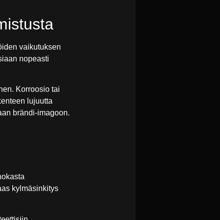
mistusta
jöiden vaikutuksen
siaan nopeasti
inen. Korroosio tai
enteen lujuutta
kkaan brändi-imagoon.
ehokasta
aas kylmäsinkitys
eettisiin