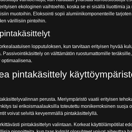
rityisen ekologinen vaihtoehto, koska se ei sisällä liuottimia ja
iin muotoihin. Eloksointi sopii alumiinikomponenteille tarjote
 värillisiin pintoihin.
intakäsittelyt
korkealaatuisen lopputuloksen, kun tarvitaan erityisen hyvää kulu
. Passivointikäsittely on välttämätön ruostumattomille teräksille,
y optimaalisena.
kea pintakäsittely käyttöympäris
akäsittelyvalinnan perusta. Meriympäristö vaatii erityisen tehok
kitys tai erikoismaalauksilla toteutettu monikerroksinen suoja 
it voivat selvitä kevyemmällä pintakäsittelyllä.
kittävästi pintakäsittelyn valintaan. Korkeat käyttölämpötilat ede
isia pinnoitteita, kun taas kylmät olosuhteet voivat aiheuttaa