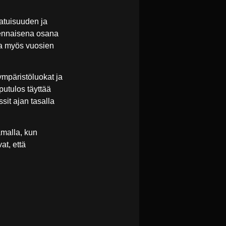
atuisuuden ja
olennaisena osana
taa myös vuosien
ympäristöluokat ja
putulos täyttää
sit ajan tasalla
amalla, kun
at, että