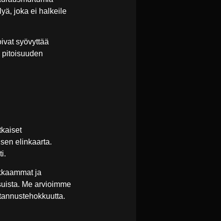
lyä, joka ei halkeile
oivat syövyttää
a pitoisuuden
tkaiset
 sen elinkaarta.
i.
okkaammat ja
suista. Me arvioimme
ustannustehokkuutta.