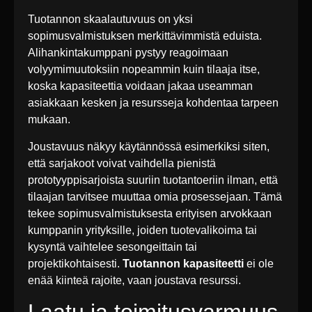
Tuotannon skaalautuvuus on yksi
sopimusvalmistuksen merkittävimmistä eduista.
Alihankintakumppani pystyy reagoimaan
volyymimuutoksiin nopeammin kuin tilaaja itse,
koska kapasiteettia voidaan jakaa useamman
asiakkaan kesken ja resursseja kohdentaa tarpeen
mukaan.
Joustavuus näkyy käytännössä esimerkiksi siten,
että sarjakoot voivat vaihdella pienistä
prototyyppisarjoista suuriin tuotantoeriin ilman, että
tilaajan tarvitsee muuttaa omia prosessejaan. Tämä
tekee sopimusvalmistuksesta erityisen arvokkaan
kumppanin yrityksille, joiden tuotevalikoima tai
kysyntä vaihtelee sesongeittain tai
projektikohtaisesti.
Tuotannon kapasiteetti
ei ole
enää kiinteä rajoite, vaan joustava resurssi.