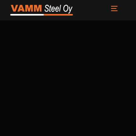
Etusivu
Palvelut
Meistä
Uutiset
Yhteystiedot
FI
EN
SV