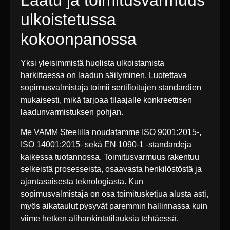
Laatu ja toimitusvarmuus
ulkoistetussa
kokoonpanossa
Yksi yleisimmistä huolista ulkoistamista
harkittaessa on laadun säilyminen. Luotettava
sopimusvalmistaja toimii sertifioitujen standardien
mukaisesti, mikä tarjoaa tilaajalle konkreettisen
laadunvarmistuksen pohjan.
Me VAMM Steelilla noudatamme ISO 9001:2015-,
ISO 14001:2015- sekä EN 1090-1 -standardeja
kaikessa tuotannossa. Toimitusvarmuus rakentuu
selkeistä prosesseista, osaavasta henkilöstöstä ja
ajantasaisesta teknologiasta. Kun
sopimusvalmistaja on osa toimitusketjua alusta asti,
myös aikataulut pysyvät paremmin hallinnassa kuin
viime hetken alihankintatilauksia tehtäessä.