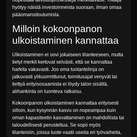
hyötyy näistä investoinneista suoraan, ilman omaa
pääomansitoutumista.
Milloin kokoonpanon
ulkoistaminen kannattaa
Ulkoistaminen ei sovi jokaiseen tilanteeseen, mutta
tietyt merkit kertovat selvästi, että se kannattaa
harkita vakavasti. Jos oma tuotantolinja on
jatkuvasti ylikuormittunut, toimitusajat venyvät tai
tiettyä erityisosaamista ei löydy talon sisältä,
alihankinta on luonteva ratkaisu.
Kokoonpanon ulkoistaminen kannattaa erityisesti
silloin, kun kysynnän kasvu on nopeampaa kuin
oman kapasiteetin kasvattaminen on mahdollista tai
taloudellisesti perusteltua. Se sopii myös
tilanteisiin, joissa tuote vaatii useita eri työvaiheita,