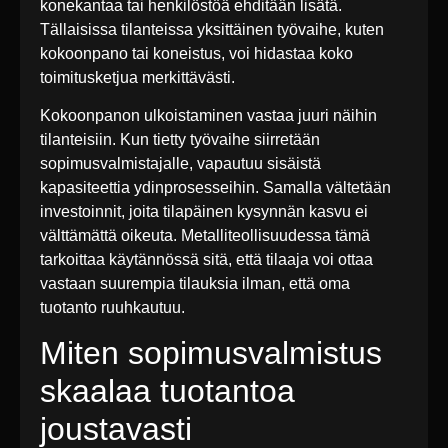
konekantaa tai henkilöstöä ehditään lisätä.
Tällaisissa tilanteissa yksittäinen työvaihe, kuten
kokoonpano tai koneistus, voi hidastaa koko
toimitusketjua merkittävästi.
Kokoonpanon ulkoistaminen vastaa juuri näihin
tilanteisiin. Kun tietty työvaihe siirretään
sopimusvalmistajalle, vapautuu sisäistä
kapasiteettia ydinprosesseihin. Samalla vältetään
investoinnit, joita tilapäinen kysynnän kasvu ei
välttämättä oikeuta. Metalliteollisuudessa tämä
tarkoittaa käytännössä sitä, että tilaaja voi ottaa
vastaan suurempia tilauksia ilman, että oma
tuotanto ruuhkautuu.
Miten sopimusvalmistus
skaalaa tuotantoa
joustavasti