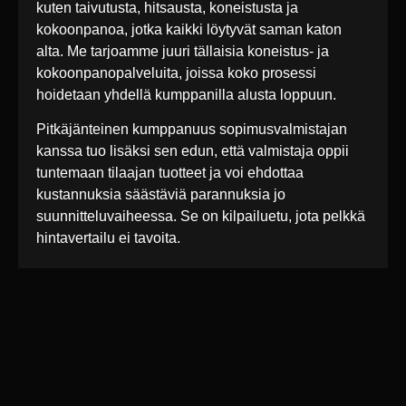
kuten taivutusta, hitsausta, koneistusta ja
kokoonpanoa, jotka kaikki löytyvät saman katon
alta. Me tarjoamme juuri tällaisia koneistus- ja
kokoonpanopalveluita, joissa koko prosessi
hoidetaan yhdellä kumppanilla alusta loppuun.
Pitkäjänteinen kumppanuus sopimusvalmistajan
kanssa tuo lisäksi sen edun, että valmistaja oppii
tuntemaan tilaajan tuotteet ja voi ehdottaa
kustannuksia säästäviä parannuksia jo
suunnitteluvaiheessa. Se on kilpailuetu, jota pelkkä
hintavertailu ei tavoita.
Lue myös nämä