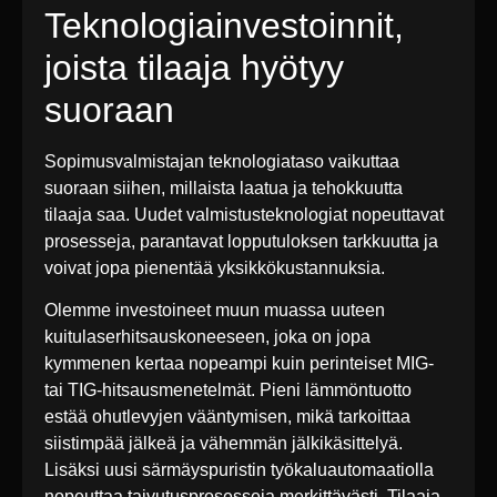
Teknologiainvestoinnit,
joista tilaaja hyötyy
suoraan
Sopimusvalmistajan teknologiataso vaikuttaa
suoraan siihen, millaista laatua ja tehokkuutta
tilaaja saa. Uudet valmistusteknologiat nopeuttavat
prosesseja, parantavat lopputuloksen tarkkuutta ja
voivat jopa pienentää yksikkökustannuksia.
Olemme investoineet muun muassa uuteen
kuitulaserhitsauskoneeseen, joka on jopa
kymmenen kertaa nopeampi kuin perinteiset MIG-
tai TIG-hitsausmenetelmät. Pieni lämmöntuotto
estää ohutlevyjen vääntymisen, mikä tarkoittaa
siistimpää jälkeä ja vähemmän jälkikäsittelyä.
Lisäksi uusi särmäyspuristin työkaluautomaatiolla
nopeuttaa taivutusprosesseja merkittävästi. Tilaaja