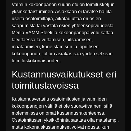
Valmiin kokoonpanon suurin etu on toimitusketjun
yksinkertaistuminen. Asiakkaan ei tarvitse hallita
useita osatoimittajia, aikatauluttaa eri osien
saapumista tai vastata osien yhteensopivuudesta.
Meillä VAMM Steelilla kokoonpanopalvelu kattaa
tarvittaessa taivuttamisen, hitsaamisen,
maalaamisen, koneistamisen ja lopullisen
kokoonpanon, jolloin asiakas saa yhden selkeän
toimituskokonaisuuden.
Kustannusvaikutukset eri
toimitustavoissa
Kustannusvertailu osatoimitusten ja valmiiden
kokoonpanojen välillä ei ole suoraviivainen, sillä
molemmissa on omat kustannusrakenteensa.
Osatoimitusten yksikköhinta saattaa olla matalampi,
mutta kokonaiskustannukset voivat nousta, kun