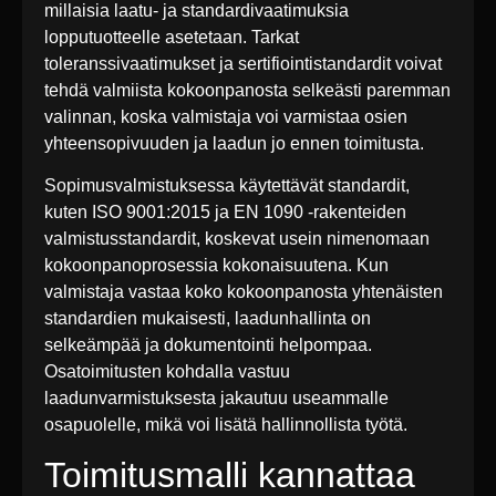
millaisia laatu- ja standardivaatimuksia
lopputuotteelle asetetaan. Tarkat
toleranssivaatimukset ja sertifiointistandardit voivat
tehdä valmiista kokoonpanosta selkeästi paremman
valinnan, koska valmistaja voi varmistaa osien
yhteensopivuuden ja laadun jo ennen toimitusta.
Sopimusvalmistuksessa käytettävät standardit,
kuten ISO 9001:2015 ja EN 1090 -rakenteiden
valmistusstandardit, koskevat usein nimenomaan
kokoonpanoprosessia kokonaisuutena. Kun
valmistaja vastaa koko kokoonpanosta yhtenäisten
standardien mukaisesti, laadunhallinta on
selkeämpää ja dokumentointi helpompaa.
Osatoimitusten kohdalla vastuu
laadunvarmistuksesta jakautuu useammalle
osapuolelle, mikä voi lisätä hallinnollista työtä.
Toimitusmalli kannattaa