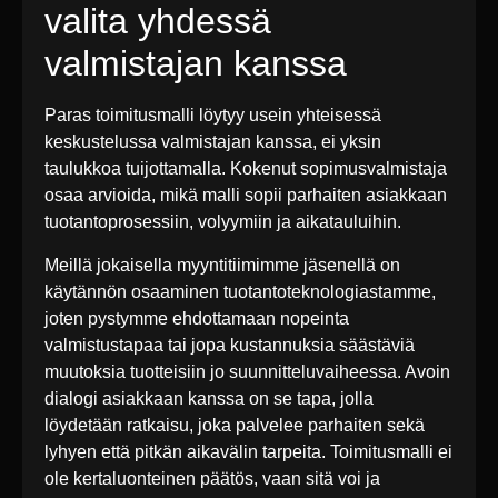
valita yhdessä
valmistajan kanssa
Paras toimitusmalli löytyy usein yhteisessä
keskustelussa valmistajan kanssa, ei yksin
taulukkoa tuijottamalla. Kokenut sopimusvalmistaja
osaa arvioida, mikä malli sopii parhaiten asiakkaan
tuotantoprosessiin, volyymiin ja aikatauluihin.
Meillä jokaisella myyntitiimimme jäsenellä on
käytännön osaaminen tuotantoteknologiastamme,
joten pystymme ehdottamaan nopeinta
valmistustapaa tai jopa kustannuksia säästäviä
muutoksia tuotteisiin jo suunnitteluvaiheessa. Avoin
dialogi asiakkaan kanssa on se tapa, jolla
löydetään ratkaisu, joka palvelee parhaiten sekä
lyhyen että pitkän aikavälin tarpeita. Toimitusmalli ei
ole kertaluonteinen päätös, vaan sitä voi ja