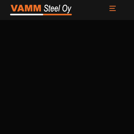
Etusivu
Palvelut
Meistä
Uutiset
Yhteystiedot
FI
EN
SV