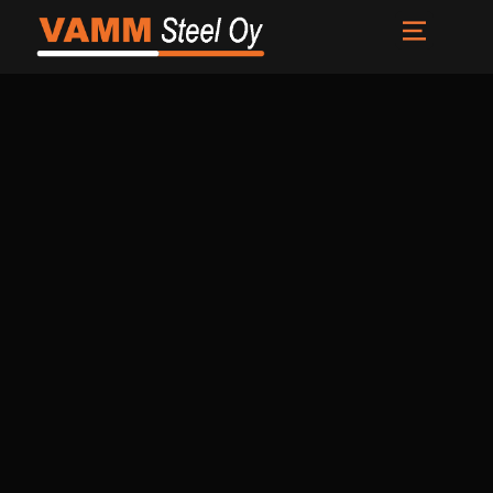
Etusivu
Palvelut
Meistä
Uutiset
Yhteystiedot
FI
EN
SV