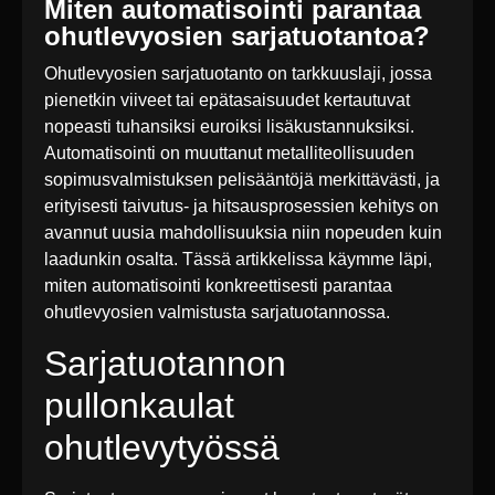
Miten automatisointi parantaa
ohutlevyosien sarjatuotantoa?
Ohutlevyosien sarjatuotanto on tarkkuuslaji, jossa
pienetkin viiveet tai epätasaisuudet kertautuvat
nopeasti tuhansiksi euroiksi lisäkustannuksiksi.
Automatisointi on muuttanut metalliteollisuuden
sopimusvalmistuksen pelisääntöjä merkittävästi, ja
erityisesti taivutus- ja hitsausprosessien kehitys on
avannut uusia mahdollisuuksia niin nopeuden kuin
laadunkin osalta. Tässä artikkelissa käymme läpi,
miten automatisointi konkreettisesti parantaa
ohutlevyosien valmistusta sarjatuotannossa.
Sarjatuotannon
pullonkaulat
ohutlevytyössä