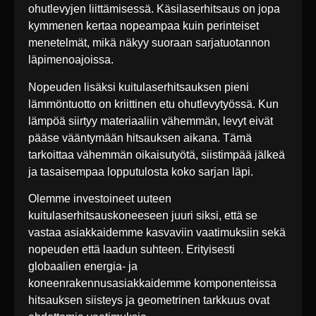
ohutlevyjen liittämisessä. Käsilaserhitsaus on jopa
kymmenen kertaa nopeampaa kuin perinteiset
menetelmät, mikä näkyy suoraan sarjatuotannon
läpimenoajoissa.
Nopeuden lisäksi kuitulaserhitsauksen pieni
lämmöntuotto on kriittinen etu ohutlevytyössä. Kun
lämpöä siirtyy materiaaliin vähemmän, levyt eivät
pääse vääntymään hitsauksen aikana. Tämä
tarkoittaa vähemmän oikaisutyötä, siistimpää jälkeä
ja tasaisempaa lopputulosta koko sarjan läpi.
Olemme investoineet uuteen
kuitulaserhitsauskoneeseen juuri siksi, että se
vastaa asiakkaidemme kasvaviin vaatimuksiin sekä
nopeuden että laadun suhteen. Erityisesti
globaalien energia- ja
koneenrakennusasiakkaidemme komponenteissa
hitsauksen siisteys ja geometrinen tarkkuus ovat