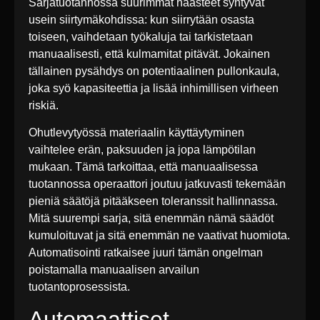
Sarjatuotannossa suurimmat haasteet syntyvät
usein siirtymäkohdissa: kun siirrytään osasta
toiseen, vaihdetaan työkaluja tai tarkistetaan
manuaalisesti, että kulmamitat pitävät. Jokainen
tällainen pysähdys on potentiaalinen pullonkaula,
joka syö kapasiteettia ja lisää inhimillisen virheen
riskiä.
Ohutlevytyössä materiaalin käyttäytyminen
vaihtelee erän, paksuuden ja jopa lämpötilan
mukaan. Tämä tarkoittaa, että manuaalisessa
tuotannossa operaattori joutuu jatkuvasti tekemään
pieniä säätöjä pitääkseen toleranssit hallinnassa.
Mitä suurempi sarja, sitä enemmän nämä säädöt
kumuloituvat ja sitä enemmän ne vaativat huomiota.
Automatisointi ratkaisee juuri tämän ongelman
poistamalla manuaalisen arvailun
tuotantoprosessista.
Automaattiset