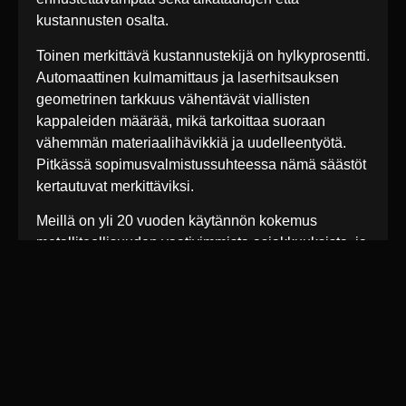
kustannusten osalta.
Toinen merkittävä kustannustekijä on hylkyprosentti.
Automaattinen kulmamittaus ja laserhitsauksen
geometrinen tarkkuus vähentävät viallisten
kappaleiden määrää, mikä tarkoittaa suoraan
vähemmän materiaalihävikkiä ja uudelleentyötä.
Pitkässä sopimusvalmistussuhteessa nämä säästöt
kertautuvat merkittäviksi.
Meillä on yli 20 vuoden käytännön kokemus
metalliteollisuuden vaativimmista asiakkuuksista, ja
olemme huomanneet, että parhaaseen
lopputulokseen päästään, kun automatisointi
yhdistetään osaavan henkilökunnan kykyyn
ehdottaa kustannuksia säästäviä muutoksia
tuotteisiin jo suunnitteluvaiheessa. Teknologia on
väline, mutta kokemus ratkaisee, miten sitä
käytetään.