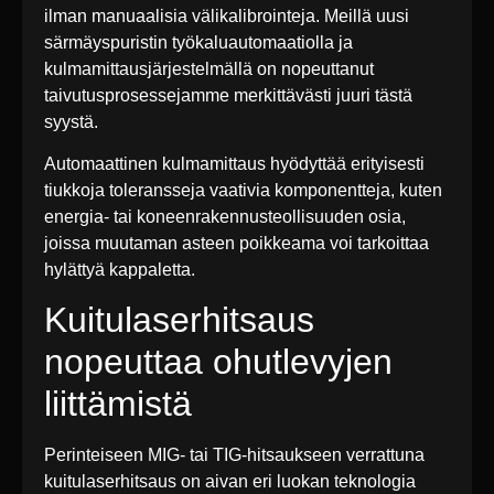
ilman manuaalisia välikalibrointeja. Meillä uusi
särmäyspuristin työkaluautomaatiolla ja
kulmamittausjärjestelmällä on nopeuttanut
taivutusprosessejamme merkittävästi juuri tästä
syystä.
Automaattinen kulmamittaus hyödyttää erityisesti
tiukkoja toleransseja vaativia komponentteja, kuten
energia- tai koneenrakennusteollisuuden osia,
joissa muutaman asteen poikkeama voi tarkoittaa
hylättyä kappaletta.
Kuitulaserhitsaus
nopeuttaa ohutlevyjen
liittämistä
Perinteiseen MIG- tai TIG-hitsaukseen verrattuna
kuitulaserhitsaus on aivan eri luokan teknologia