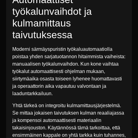
työkalunvaihdot ja
kulmamittaus
taivutuksessa
Moderni särmäyspuristin työkaluautomaatiolla
poistaa yhden sarjatuotannon hitaimmista vaiheista:
manuaalisen työkalunvaihdon. Kun kone vaihtaa
työkalut automaattisesti ohjelman mukaan,
siirtymäaika osasta toiseen lyhenee huomattavasti
ja operaattorin aika vapautuu valvontaan ja
laaduntarkkailuun.
Yhtä tärkeä on integroitu kulmamittausjärjestelmä.
Se mittaa jokaisen taivutuksen kulman reaaliajassa
ja kompensoi automaattisesti materiaalin
takaisinjouston. Käytännössä tämä tarkoittaa, että
ensimmäinen kappale on yhtä tarkka kuin tuhannes,