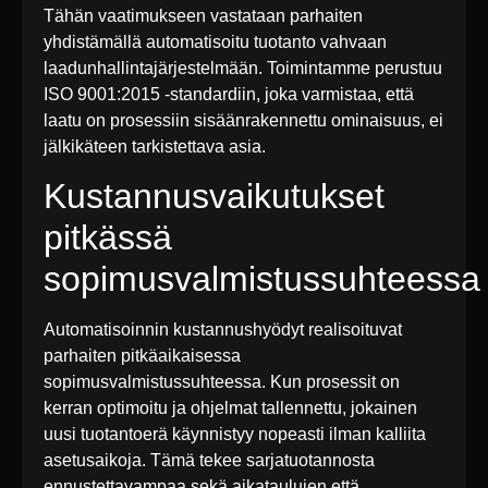
Tähän vaatimukseen vastataan parhaiten
yhdistämällä automatisoitu tuotanto vahvaan
laadunhallintajärjestelmään. Toimintamme perustuu
ISO 9001:2015 -standardiin, joka varmistaa, että
laatu on prosessiin sisäänrakennettu ominaisuus, ei
jälkikäteen tarkistettava asia.
Kustannusvaikutukset
pitkässä
sopimusvalmistussuhteessa
Automatisoinnin kustannushyödyt realisoituvat
parhaiten pitkäaikaisessa
sopimusvalmistussuhteessa. Kun prosessit on
kerran optimoitu ja ohjelmat tallennettu, jokainen
uusi tuotantoerä käynnistyy nopeasti ilman kalliita
asetusaikoja. Tämä tekee sarjatuotannosta
ennustettavampaa sekä aikataulujen että