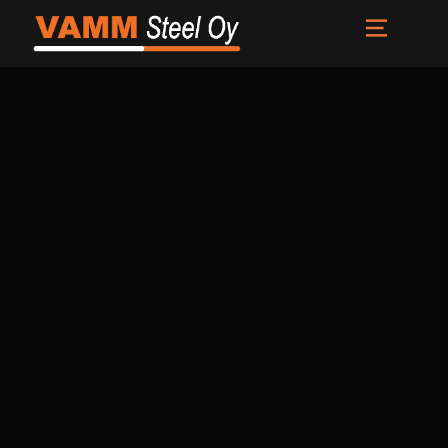
Etusivu
Palvelut
Meistä
Uutiset
Yhteystiedot
FI
EN
SV