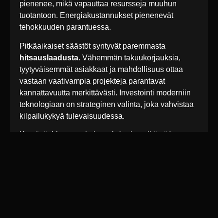
pienenee, mikä vapauttaa resursseja muuhun
tuotantoon. Energiakustannukset pienenevät
tehokkuuden parantuessa.
Pitkäaikaiset säästöt syntyvät paremmasta
hitsauslaadusta
. Vähemmän takuukorjauksia,
tyytyväisemmät asiakkaat ja mahdollisuus ottaa
vastaan vaativampia projekteja parantavat
kannattavuutta merkittävästi. Investointi moderniin
teknologiaan on strateginen valinta, joka vahvistaa
kilpailukykyä tulevaisuudessa.
Kestävät hitsausratkaisut eivät ole pelkästään
tekninen valinta, vaan strateginen päätös, joka
vaikuttaa koko tuotantoketjun tehokkuuteen.
Modernit menetelmät, kuten kuitulaserhitsaus,
tarjoavat vastauksen teollisuuden kasvaviin
vaatimuksiin laadun ja nopeuden osalta. Oikea
teknologiavalinta tukee pitkäaikaista kilpailukykyä
ja asiakastyytyväisyyttä.