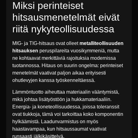
Miksi perinteiset
hitsausmenetelmät eivät
riitä nykyteollisuudessa
MIG- ja TIG-hitsaus ovat olleet
metalliteollisuuden
hitsauksen
peruspilareita vuosikymmeniä, mutta
ne kohtaavat merkittäviä rajoituksia modernissa
tuotannossa. Hitaus on suurin ongelma: perinteiset
menetelmät vaativat paljon aikaa erityisesti
ohutlevyjen kanssa työskenneltäessä.
Lämmöntuotto aiheuttaa materiaalin vääntymistä,
mikä johtaa lisätyöstöön ja hukkamateriaaliin.
Energia- ja koneteollisuudessa, joissa toleranssit
ovat tiukkoja, tämä voi tarkoittaa koko komponentin
hylkäämistä. Laadunvarmistus on myös
haastavampaa, kun hitsaussaumat vaativat
runsaasti jälkikäsittelyä.