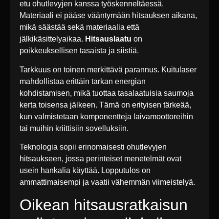
etu ohutlevyjen kanssa työskenneltäessä.
Materiaali ei pääse vääntymään hitsauksen aikana,
mikä säästää sekä materiaalia että
jälkikäsittelyaikaa.
Hitsauslaatu
on
poikkeuksellisen tasaista ja siistiä.
Tarkkuus on toinen merkittävä parannus. Kuitulaser
mahdollistaa erittäin tarkan energian
kohdistamisen, mikä tuottaa tasalaatuisia saumoja
kerta toisensa jälkeen. Tämä on erityisen tärkeää,
kun valmistetaan komponentteja laivamoottoreihin
tai muihin kriittisiin sovelluksiin.
Teknologia sopii erinomaisesti ohutlevyjen
hitsaukseen, jossa perinteiset menetelmät ovat
usein hankalia käyttää. Lopputulos on
ammattimaisempi ja vaatii vähemmän viimeistelyä.
Oikean hitsausratkaisun