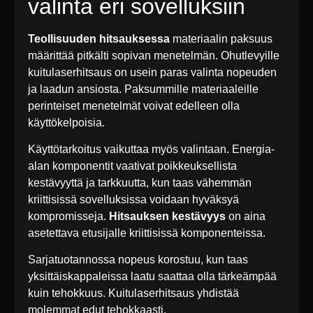
valinta eri sovelluksiin
Teollisuuden hitsauksessa
materiaalin paksuus
määrittää pitkälti sopivan menetelmän. Ohutlevyille
kuitulaserhitsaus on usein paras valinta nopeuden
ja laadun ansiosta. Paksummille materiaaleille
perinteiset menetelmät voivat edelleen olla
käyttökelpoisia.
Käyttötarkoitus vaikuttaa myös valintaan. Energia-
alan komponentit vaativat poikkeuksellista
kestävyyttä ja tarkkuutta, kun taas vähemmän
kriittisissä sovelluksissa voidaan hyväksyä
kompromisseja.
Hitsauksen kestävyys
on aina
asetettava etusijalle kriittisissä komponenteissa.
Sarjatuotannossa nopeus korostuu, kun taas
yksittäiskappaleissa laatu saattaa olla tärkeämpää
kuin tehokkuus. Kuitulaserhitsaus yhdistää
molemmat edut tehokkaasti.