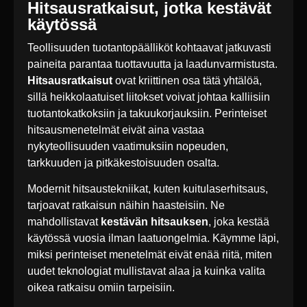
Hitsausratkaisut, jotka kestävät
käytössä
Teollisuuden tuotantopäälliköt kohtaavat jatkuvasti
paineita parantaa tuottavuutta ja laadunvarmistusta.
Hitsausratkaisut
ovat kriittinen osa tätä yhtälöä,
sillä heikkolaatuiset liitokset voivat johtaa kalliisiin
tuotantokatkoksiin ja takuukorjauksiin. Perinteiset
hitsausmenetelmät eivät aina vastaa
nykyteollisuuden vaatimuksiin nopeuden,
tarkkuuden ja pitkäkestoisuuden osalta.
Modernit hitsaustekniikat, kuten kuitulaserhitsaus,
tarjoavat ratkaisun näihin haasteisiin. Ne
mahdollistavat
kestävän hitsauksen
, joka kestää
käytössä vuosia ilman laatuongelmia. Käymme läpi,
miksi perinteiset menetelmät eivät enää riitä, miten
uudet teknologiat mullistavat alaa ja kuinka valita
oikea ratkaisu omiin tarpeisiin.