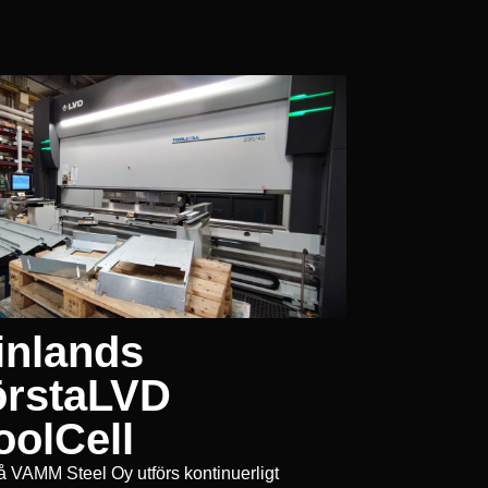
inlands
örstaLVD
oolCell
 VAMM Steel Oy utförs kontinuerligt