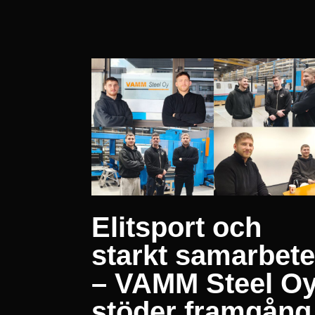
Elitsport och
starkt samarbete
– VAMM Steel O
stöder framgång