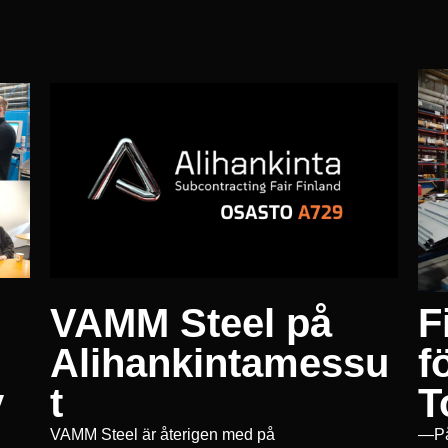
VAMM Steel på
F
Alihankintamessu
f
y
t
T
VAMM Steel är återigen med på
—På