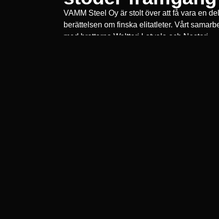
VAMM Steel Oy är stolt över att få vara en de
berättelsen om finska elitatleter. Vårt samarb
med brottarna Waltteri Latvala och Nestori
Mannila är ett utmärkt exempel på hur arbetsl
sport och värderingar kan gå hand i hand. B
idrottarna har arbetat flera gånger hos VAMM
Steel Oy genom sommarjobb och
tidsbegränsade praktikperioder
Lue lisää