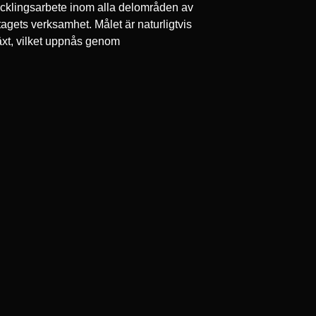
cklingsarbete inom alla delområden av
tagets verksamhet. Målet är naturligtvis
växt, vilket uppnås genom
uktivitetshöjande ändamålsenliga
steringar.
Lue lisää