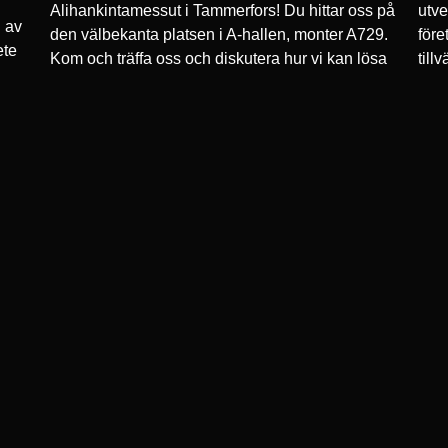
Alihankintamessut i Tammerfors! Du hittar oss på
utve
l av
den välbekanta platsen i A-hallen, monter A729.
före
ete
Kom och träffa oss och diskutera hur vi kan lösa
till
just dina tillverkningsutmaningar med våra
prod
iv,
produkter och tjänster. Tveka inte att ta kontakt
inve
åda
redan i förväg – vi hjälper dig gärna med alla
frågor som
Lue lisää