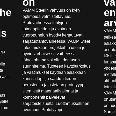
on
va
rhe
e
VAMM Steelin vahvuus on kyky
optimoida valmistettavuus.
ar
Protovaiheessa tehtyjen
toimenpiteiden ja avoimen
is
VAMM S
vuoropuhelun hyödyt kertautuvat
selkeä
sarjatuotantovaiheessa. VAMM Steel
asiakk
tulee mukaan projekteihin usein jo
asente
eja
hyvin varhaisessa vaiheessa:
käsitt
lähtökohtana voi olla ideatason
lunast
iin
suunnitelma. Tuotteen käyttötarkoitus
yhdest
ta
ja vaatimukset käydään asiakkaan
metall
 asti.
kanssa läpi, ja saadun tiedon
alihan
perusteella jalostetaan prototyyppi
toimitt
siten, että materiaalivalinnat ja
VAMM 
mus
komponentit palvelevat
ohutle
jalle
sarjatoisteisuutta. Luottamuksellinen
on huo
mihin
avoimuus Prototyyppi
Samast