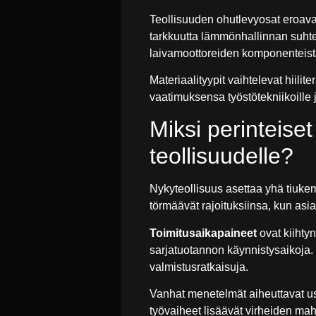
Teollisuuden ohutlevyosat eroavat
tarkkuutta lämmönhallinnan suhteen
laivamoottoreiden komponenteista 
Materiaalityypit vaihtelevat hiili
vaatimuksensa työstötekniikoille j
Miksi perinteiset
teollisuudelle?
Nykyteollisuus asettaa yhä tiukem
törmäävät rajoituksiinsa, kun asia
Toimitusaikapaineet
ovat kiihty
sarjatuotannon käynnistysaikoja
valmistusratkaisuja.
Vanhat menetelmät aiheuttavat us
työvaiheet lisäävät virheiden mahd