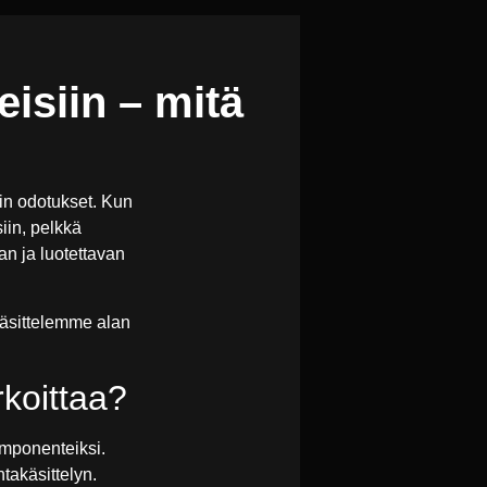
isiin – mitä
in odotukset. Kun
iin, pelkkä
an ja luotettavan
äsittelemme alan
rkoittaa?
omponenteiksi.
takäsittelyn.