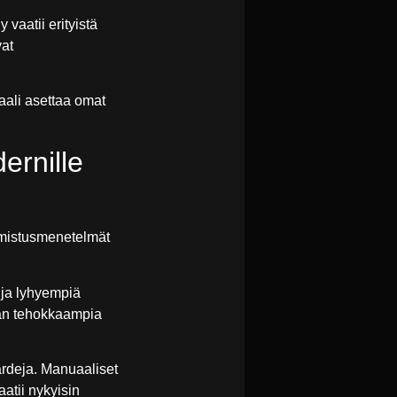
vaatii erityistä
vat
iaali asettaa omat
dernille
almistusmenetelmät
 ja lyhyempiä
ään tehokkaampia
ardeja. Manuaaliset
aatii nykyisin