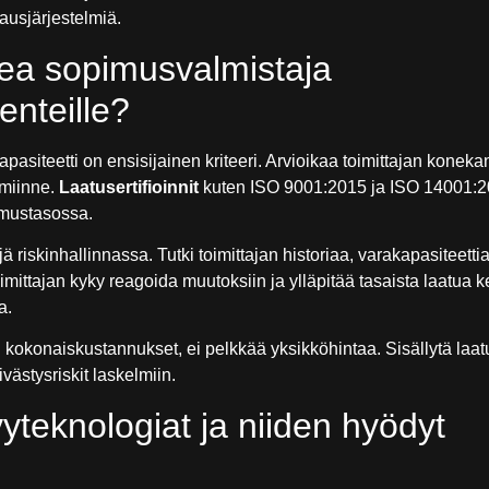
tausjärjestelmiä.
kea sopimusvalmistaja
nteille?
pasiteetti on ensisijainen kriteeri. Arvioikaa toimittajan konekan
ymiinne.
Laatusertifioinnit
kuten ISO 9001:2015 ja ISO 14001:2
imustasossa.
ä riskinhallinnassa. Tutki toimittajan historiaa, varakapasiteettia
oimittajan kyky reagoida muutoksiin ja ylläpitää tasaista laatua 
a.
i kokonaiskustannukset, ei pelkkää yksikköhintaa. Sisällytä laa
västysriskit laskelmiin.
yteknologiat ja niiden hyödyt