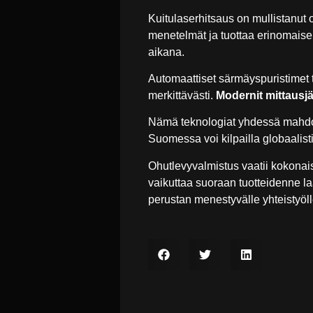
Kuitulaserhitsaus on mullistanut
menetelmät ja tuottaa erinomais
aikana.
Automaattiset särmäyspuristimet 
merkittävästi.
Modernit mittausjä
Nämä teknologiat yhdessä mahdol
Suomessa voi kilpailla globaalis
Ohutlevyvalmistus vaatii kokonai
vaikuttaa suoraan tuotteidenne la
perustan menestyvälle yhteistyöll