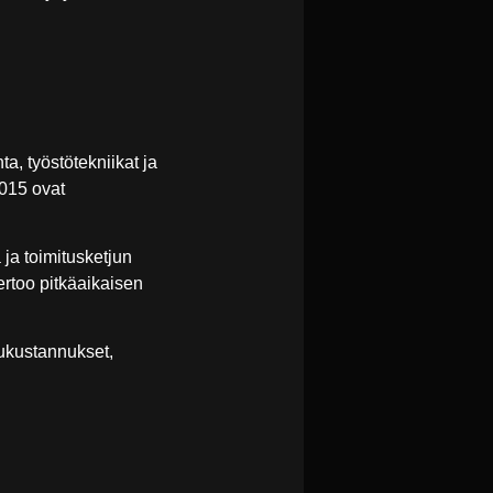
ta, työstötekniikat ja
015 ovat
 ja toimitusketjun
kertoo pitkäaikaisen
tukustannukset,