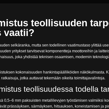
istus teollisuuden tarpe
 vaatii?
uuden selkäranka, mutta sen todellinen vaatimustaso ylittää use
uuden yritykset tarvitsevat komponentteja moottoreihin ja laitteis
okonaisuus, joka yhdistää teknisen osaamisen, modernin teknologi
mistuksen kokonaisuuden hankintapäälliköiden näkökulmasta. K
 ratkaisuja, jotka auttavat tekemään oikeita toimittajavalintoja.
mistus teollisuudessa todella ta
sä 0,5–6 mm paksuisten metallilevyjen työstämisen valmiiksi k
ävät prässäyksen, särmäyksen, hitsauksen, koneistamisen ja pin