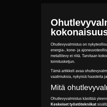
Ohutlevyvalm
kokonaisuus
Ohutlevyvalmistus on nykyteollis
energia-, kone- ja ajoneuvoteollis
metallilevy ei riitä. Tarvitaan k
toimitusketjun.
Tämä artikkeli avaa ohutlevyval
vaatimuksia, nykyisiä haasteita ja
Mitä ohutlevyval
Ohutlevyvalmistus käsittää yleen
Keskeiset työstötekniikat
sisält