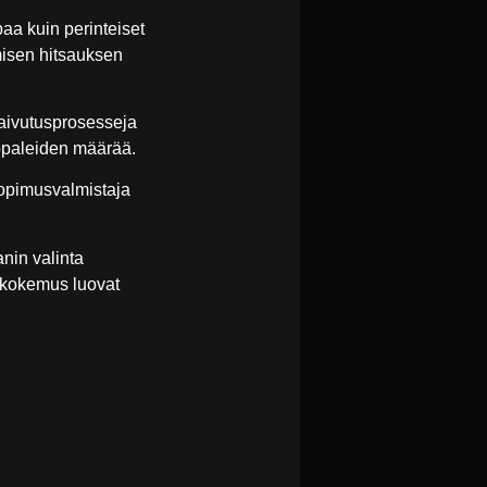
aa kuin perinteiset
misen hitsauksen
taivutusprosesseja
ppaleiden määrää.
opimusvalmistaja
nin valinta
n kokemus luovat