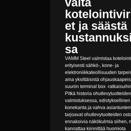
vältä
kotelointivi
et ja säästä
kustannuks
sa
VAMM Steel valmistaa koteloint
erityisesti sähkö-, kone- ja
elektroniikkateollisuuden tarpeis
aina yksittäisistä ohjauskaapeis
suuriin terminal box -ratkaisuihin
Pitkä historia ohutlevytuotteiden
valmistuksessa, edistyksellinen
konekanta ja vahva asiantunte
tarjoavat ohutlevytuotteiden osta
ennakoivia näkökulmia siihen, 
kannattaa kiinnittää huomiota