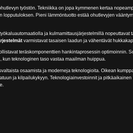
 ohutlevyn työstön. Tekniikka on jopa kymmenen kertaa nopeamp
en lopputuloksen. Pieni lämmöntuotto estää ohutlevyjen väänty
työkaluautomaatiolla ja kulmamittausjärjestelmillä nopeuttavat 
rjestelmät
varmistavat tasaisen laadun ja vähentävät hukkaka
listavat teräskomponenttien hankintaprosessin optimoinnin. S
ti, kun teknologinen taso vastaa maailman huippua.
svaltaista osaamista ja moderneja teknologioita. Oikean kumppa
atuun ja kilpailukykyyn. Teknologiainvestoinnit ja pitkäaikaine
e.