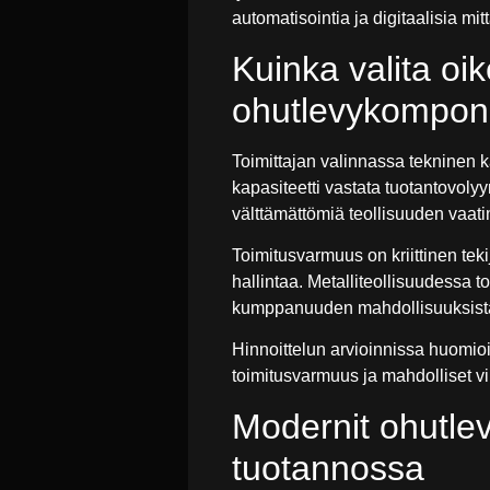
automatisointia ja digitaalisia mit
Kuinka valita oi
ohutlevykompone
Toimittajan valinnassa tekninen ka
kapasiteetti vastata tuotantovoly
välttämättömiä teollisuuden vaat
Toimitusvarmuus on kriittinen tekij
hallintaa. Metalliteollisuudessa t
kumppanuuden mahdollisuuksist
Hinnoittelun arvioinnissa huomio
toimitusvarmuus ja mahdolliset vii
Modernit ohutlev
tuotannossa