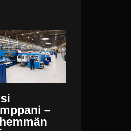
si
mppani –
ähemmän