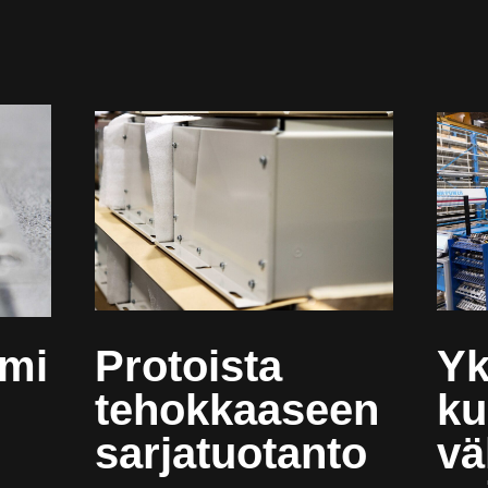
ami
Protoista
Yk
tehokkaaseen
ku
sarjatuotanto
v