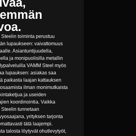
ivaa,
nemmän
voa.
teelin toiminta perustuu
än lupaukseen: vaivattomuus
aalle. Asiantuntijuudella,
ella ja monipuolisilla metallin
elypalveluilla VAMM Steel myös
aa lupauksen: asiakas saa
ä paikasta laajan kattauksen
iosaamista ilman monimutkaista
kintaketjua ja useiden
ajien koordinointia. Vaikka
Steelin tunnetaan
vyosaajana, yrityksen tarjonta
mattavasti tätä laajempi.
a talosta löytyvät ohutlevytyöt,