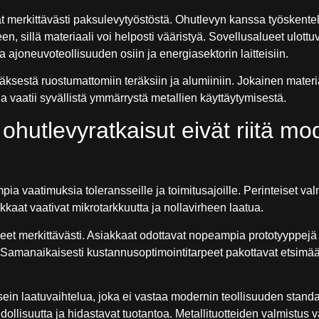
 merkittävästi paksulevytyöstöstä. Ohutlevyn kanssa työskentely 
, sillä materiaali voi helposti vääristyä. Sovellusalueet ulottu
ajoneuvoteollisuuden osiin ja energiasektorin laitteisiin.
teräksestä ruostumattomiin teräksiin ja alumiiniin. Jokainen mater
a vaatii syvällistä ymmärrystä metallien käyttäytymisestä.
 ohutlevyratkaisut eivät riitä mo
pia vaatimuksia toleransseille ja toimitusajoille. Perinteiset v
kkaat vaativat mikrotarkkuutta ja nollavirheen laatua.
neet merkittävästi. Asiakkaat odottavat nopeampia prototyyppejä
. Samanaikaisesti kustannusoptimointitarpeet pakottavat etsim
ein laatuvaihtelua, joka ei vastaa modernin teollisuuden stand
ollisuutta ja hidastavat tuotantoa. Metallituotteiden valmistus v